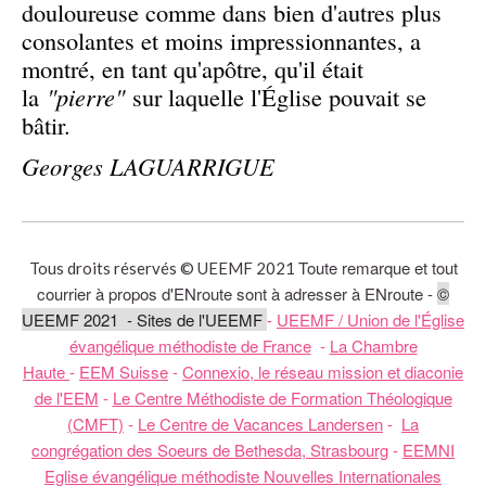
douloureuse comme dans bien d'autres plus
consolantes et moins impressionnantes, a
montré, en tant qu'apôtre, qu'il était
la
"pierre"
sur laquelle l'Église pouvait se
bâtir.
Georges LAGUARRIGUE
Toute remarque et tout
Tous droits réservés © UEEMF 2021
courrier à propos d'ENroute sont à adresser à ENroute -
©
UEEMF 2021 - Sites de l'UEEMF
-
UEEMF / Union de l'Église
évangélique méthodiste de France
-
La Chambre
Haute
-
EEM Suisse
-
Connexio, le réseau mission et diaconie
de l'EEM
-
Le Centre Méthodiste de Formation Théologique
(CMFT)
-
Le Centre de Vacances Landersen
-
La
congrégation des Soeurs de Bethesda, Strasbourg
-
EEMNI
Eglise évangélique méthodiste Nouvelles Internationales