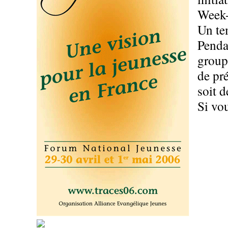
Week-
Un te
Penda
group
de pr
soit 
Si vo