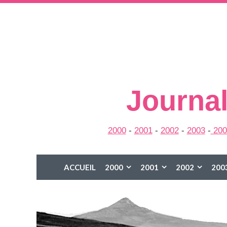
Journal
2000
-
2001
-
2002
-
2003
-
200
ACCUEIL
2000
2001
2002
200