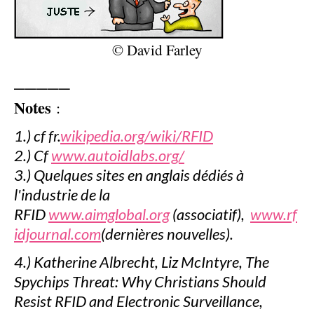
© David Farley
_____
Notes
:
1.) cf fr.
wikipedia.org/wiki/RFID
2.) Cf
www.autoidlabs.org/
3.) Quelques sites en anglais dédiés à
l'industrie de la
RFID
www.aimglobal.org
(associatif),
www.rf
idjournal.com
(dernières nouvelles).
4.) Katherine Albrecht, Liz McIntyre, The
Spychips Threat: Why Christians Should
Resist RFID and Electronic Surveillance,