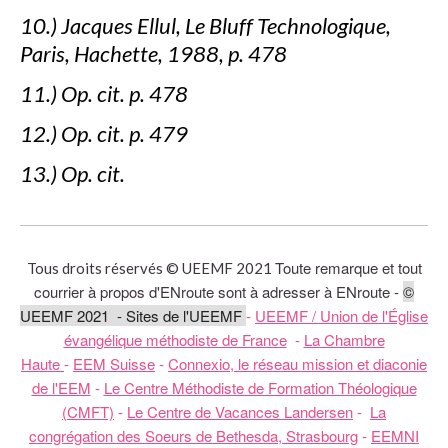
10.) Jacques Ellul, Le Bluff Technologique,
Paris, Hachette, 1988, p. 478
11.) Op. cit. p. 478
12.) Op. cit. p. 479
13.) Op. cit.
Toute remarque et tout
Tous droits réservés © UEEMF 2021
courrier à propos d'ENroute sont à adresser à ENroute -
©
UEEMF 2021 - Sites de l'UEEMF
-
UEEMF / Union de l'Église
évangélique méthodiste de France
-
La Chambre
Haute
-
EEM Suisse
-
Connexio, le réseau mission et diaconie
de l'EEM
-
Le Centre Méthodiste de Formation Théologique
(CMFT)
-
Le Centre de Vacances Landersen
-
La
congrégation des Soeurs de Bethesda, Strasbourg
-
EEMNI