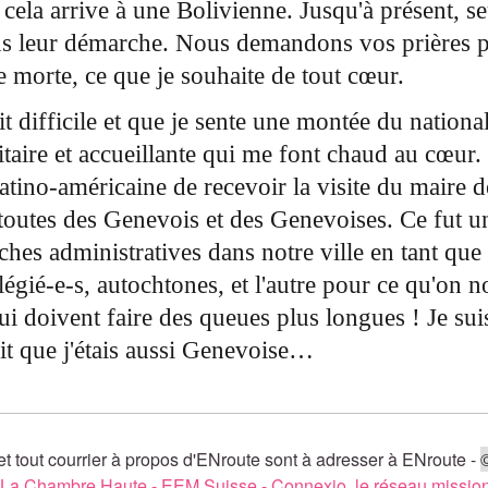
ue cela arrive à une Bolivienne. Jusqu'à présent,
ns leur démarche. Nous demandons vos prières po
e morte, ce que je souhaite de tout cœur.
t difficile et que je sente une montée du national
aire et accueillante qui me font chaud au cœur. C
no-américaine de recevoir la visite du maire de 
t toutes des Genevois et des Genevoises. Ce fut u
hes administratives dans notre ville en tant que 
légié-e-s, autochtones, et l'autre pour ce qu'on 
qui doivent faire des queues plus longues ! Je su
it que j'étais aussi Genevoise…
t tout courrier à propos d'ENroute sont à adresser à ENroute -
La Chambre Haute
-
EEM Suisse
-
Connexio, le réseau mission