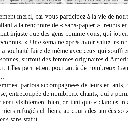
rement merci, car vous participez à la vie de n
lant à la rencontre de « sans-papier », réunis en
iment injuste que des gens comme vous, qui jouen
reconnus. » Une semaine après avoir salué les no
 a souhaité faire de même avec ceux qui souffren
sonnes, surtout des femmes originaires d'Amériqu
ur. Elles permettent pourtant à de nombreux Gene
s…
femmes, parfois accompagnées de leurs enfants, q
use, entrecoupée de nombreux chants, qui a permi
se sent visiblement bien, en tant que « clandesti
emiers réfugiés chiliens, au cours des années so
ns sans statut.