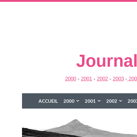
Journal
2000
-
2001
-
2002
-
2003
-
200
ACCUEIL
2000
2001
2002
200