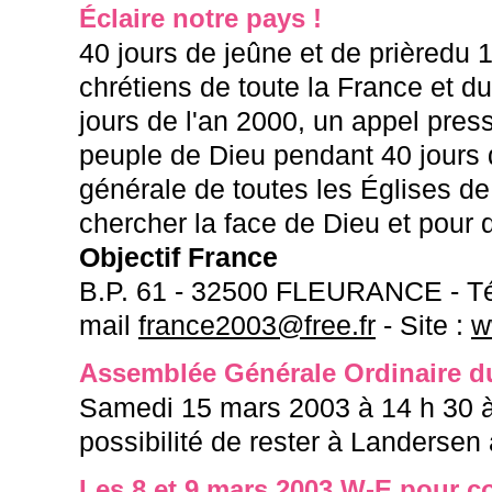
Éclaire notre pays !
40 jours de jeûne et de prièredu 
chrétiens de toute la France et d
jours de l'an 2000, un appel pre
peuple de Dieu pendant 40 jours d
générale de toutes les Églises d
chercher la face de Dieu et pour q
Objectif France
B.P. 61 - 32500 FLEURANCE - Tél/
mail
france2003@free.fr
- Site :
w
Assemblée Générale Ordinaire d
Samedi 15 mars 2003 à 14 h 30 
possibilité de rester à Landersen a
Les 8 et 9 mars 2003 W-E pour c