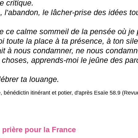
e critique.
n, l'abandon, le lâcher-prise des idées to
re ce calme sommeil de la pensée où je 
oi toute la place à ta présence, à ton sil
nait à nous condamner, ne nous condamn
s choses, apprends-moi le jeûne des par
ébrer ta louange.
 bénédictin itinérant et potier, d'après Esaïe 58.9 (Rev
prière pour la France