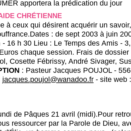
ER apportera la prédication du jour
AIDE CHRÉTIENNE
 à ceux qui désirent acquérir un savoir, 
ouffrance.Dates : de sept 2003 à juin 2
h - 16 h 30 Lieu : Le Temps des Amis - 3
 Euros chaque session. Frais de dossier 
, Cosette Fébrissy, André Sivager, Susa
PTION
: Pasteur Jacques POUJOL - 556,
:
jacques.poujol@wanadoo.fr
- site web 
 lundi de Pâques 21 avril (midi).Pour ret
us ressourcer par la Parole de Dieu, av