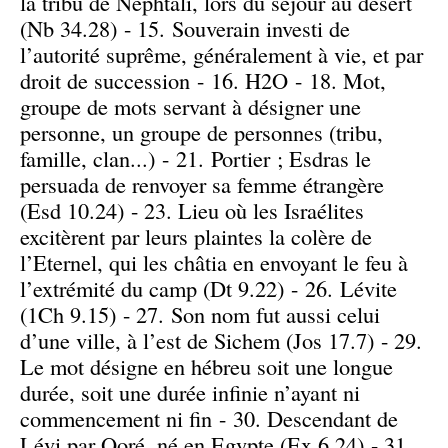
la tribu de Nephtali, lors du séjour au désert
(Nb 34.28) - 15. Souverain investi de
l’autorité suprême, généralement à vie, et par
droit de succession - 16. H2O - 18. Mot,
groupe de mots servant à désigner une
personne, un groupe de personnes (tribu,
famille, clan...) - 21. Portier ; Esdras le
persuada de renvoyer sa femme étrangère
(Esd 10.24) - 23. Lieu où les Israélites
excitèrent par leurs plaintes la colère de
l’Eternel, qui les châtia en envoyant le feu à
l’extrémité du camp (Dt 9.22) - 26. Lévite
(1Ch 9.15) - 27. Son nom fut aussi celui
d’une ville, à l’est de Sichem (Jos 17.7) - 29.
Le mot désigne en hébreu soit une longue
durée, soit une durée infinie n’ayant ni
commencement ni fin - 30. Descendant de
Lévi par Qoré, né en Egypte (Ex 6.24) - 31.