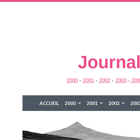
Journal
2000
-
2001
-
2002
-
2003
-
200
ACCUEIL
2000
2001
2002
200