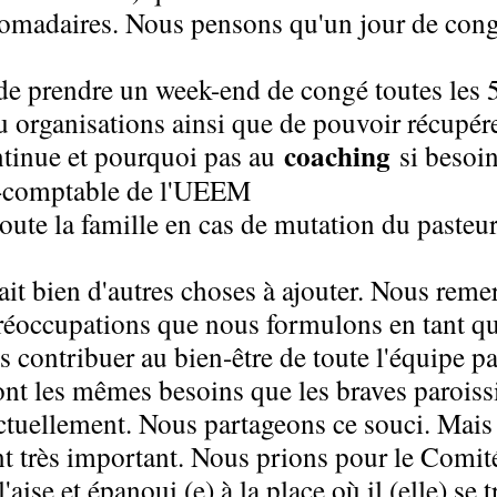
omadaires. Nous pensons qu'un jour de congé
 de prendre un week-end de congé toutes les
u organisations ainsi que de pouvoir récupér
coaching
ntinue et pourquoi pas au
si besoi
re-comptable de l'UEEM
oute la famille en cas de mutation du pasteur
t bien d'autres choses à ajouter. Nous remer
préoccupations que nous formulons en tant 
contribuer au bien-être de toute l'équipe pa
ont les mêmes besoins que les braves paroi
 actuellement. Nous partageons ce souci. Mais
nt très important. Nous prions pour le Comité
'aise et épanoui (e) à la place où il (elle) se 