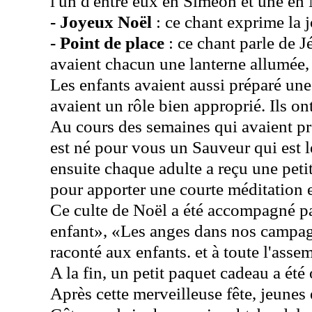
l'un d'entre eux en Siméon et une en 
- Joyeux Noël
: ce chant exprime la 
- Point de place
: ce chant parle de J
avaient chacun une lanterne allumée, 
Les enfants avaient aussi préparé un
avaient un rôle bien approprié. Ils on
Au cours des semaines qui avaient préc
est né pour vous un Sauveur qui est le
ensuite chaque adulte a reçu une peti
pour apporter une courte méditation e
Ce culte de Noël a été accompagné par 
enfant», «Les anges dans nos campagn
raconté aux enfants. et à toute l'asse
A la fin, un petit paquet cadeau a été
Après cette merveilleuse fête, jeunes 