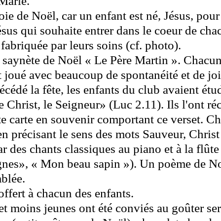
Marie.
joie de Noël, car un enfant est né, Jésus, pou
ésus qui souhaite entrer dans le coeur de chac
fabriquée par leurs soins (cf. photo).
e saynète de Noël « Le Père Martin ». Chacun
t joué avec beaucoup de spontanéité et de joi
édé la fête, les enfants du club avaient étudi
 Christ, le Seigneur» (Luc 2.11). Ils l'ont ré
te carte en souvenir comportant ce verset. C
n précisant le sens des mots Sauveur, Christ
des chants classiques au piano et à la flûte 
es», « Mon beau sapin »). Un poème de Noël
mblée.
 offert à chacun des enfants.
et moins jeunes ont été conviés au goûter ser