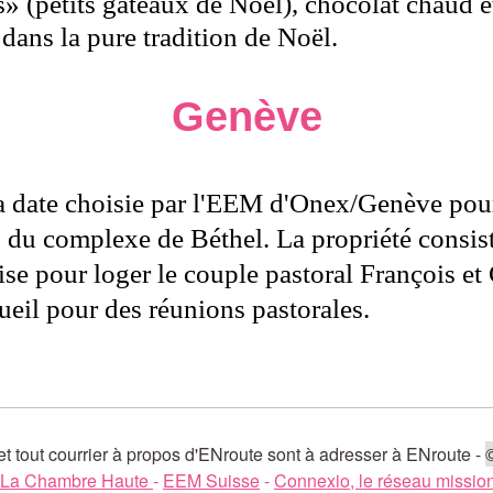
 (petits gâteaux de Noël), chocolat chaud et
dans la pure tradition de Noël.
Genève
date choisie par l'EEM d'Onex/Genève pour d
s du complexe de Béthel. La propriété consis
e pour loger le couple pastoral François et
ueil pour des réunions pastorales.
t tout courrier à propos d'ENroute sont à adresser à ENroute -
La Chambre Haute
-
EEM Suisse
-
Connexio, le réseau mission