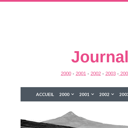
Journal
2000
-
2001
-
2002
-
2003
-
200
ACCUEIL
2000
2001
2002
200