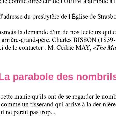
e le comité directeur de l'UEEM a attribué à 
'adresse du presbytère de l'Église de Stras
ransmets la demande d'un de nos lecteurs qui 
 arrière-grand-père, Charles BISSON (1839-19
ci de le contacter : M. Cédric MAY, «
The Ma
La parabole des nombril
ette manie qu'ils ont de se regarder le nombri
r, comme un tisserand qui arrive à la der-niè
i ne paraît pas trop...