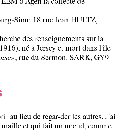
l'EEM d'Agen la collecte de
bourg-Sion: 18 rue Jean HULTZ,
cherche des renseignements sur la
16), né à Jersey et mort dans l'île
nse
», rue du Sermon, SARK, GY9
s
l au lieu de regar-der les autres. J'ai
re maille et qui fait un noeud, comme