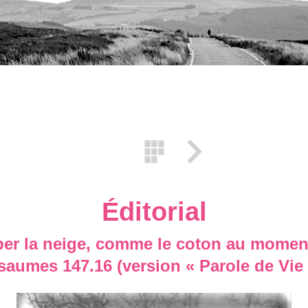
Éditorial
ber la neige, comme le coton au moment
saumes 147.16 (version « Parole de Vie 